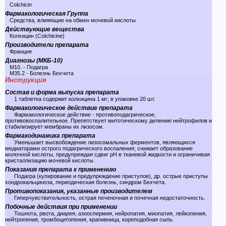
Colchicin
Фармакологическая Группа
Средства, влияющие на обмен мочевой кислоты
Действующие вещества
Колхицин (Colchicine)
Производители препарата
Франция
Диагнозы (МКБ-10)
M10. - Подагра
M35.2 - Болезнь Бехчета
Инструкция
Состав и форма выпуска препарата
1 таблетка содержит колхицина 1 мг; в упаковке 20 шт.
Фармакологическое действие препарата
Фармакологическое действие - противоподагрическое,
противовоспалительное. Препятствует митотическому делению нейтрофилов и
стабилизирует мембраны их лизосом.
Фармакодинамика препарата
Уменьшает высвобождение лизосомальных ферментов, являющихся
медиаторами острого подагрического воспаления; снижает образование
молочной кислоты, предупреждая сдвиг pH в тканевой жидкости и ограничивая
кристаллизацию мочевой кислоты.
Показания препарата к применению
Подагра (купирование и предупреждение приступов), др. острые приступы
хондрокальциноза, периодическая болезнь, синдром Бехчета.
Противопоказания, указанные производителем
Гиперчувствительность, острая печеночная и почечная недостаточность.
Побочные действия при применении
Тошнота, рвота, диарея, азооспермия, нейропатия, миопатия, лейкопения,
нейтропения, тромбоцитопения, крапивница, кореподобная сыпь.