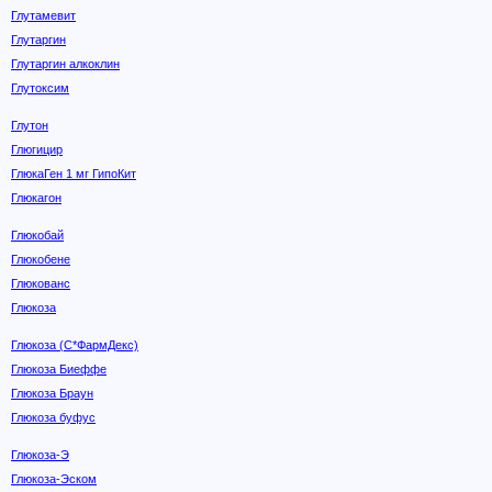
Глутамевит
Глутаргин
Глутаргин алкоклин
Глутоксим
Глутон
Глюгицир
ГлюкаГен 1 мг ГипоКит
Глюкагон
Глюкобай
Глюкобене
Глюкованс
Глюкоза
Глюкоза (С*ФармДекс)
Глюкоза Биеффе
Глюкоза Браун
Глюкоза буфус
Глюкоза-Э
Глюкоза-Эском