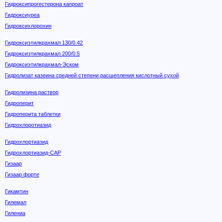
Гидроксипрогестерона капроат
Гидроксиуреа
Гидроксихлорохин
Гидроксиэтилкрахмал 130/0.42
Гидроксиэтилкрахмал 200/0.5
Гидроксиэтилкрахмал-Эском
Гидролизат казеина средней степени расщепления кислотный сухой
Гидролизина раствор
Гидроперит
Гидроперита таблетки
Гидрохлоротиазид
Гидрохлортиазид
Гидрохлортиазид-САР
Гизаар
Гизаар форте
Гикамтин
Гилемал
Гилениа