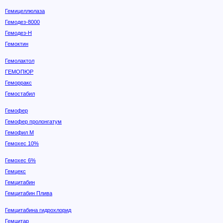
Гемицеллюлаза
Гемодез-8000
Гемодез-Н
Гемоктин
Гемолактол
ГЕМОПЮР
Геморракс
Гемостабил
Гемофер
Гемофер пролонгатум
Гемофил М
Гемохес 10%
Гемохес 6%
Гемцекс
Гемцитабин
Гемцитабин Плива
Гемцитабина гидрохлорид
Гемцитар