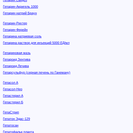
Гепарин Сандоз
Гепарин-Акригель 1000
Гепарин-натрий Браун
Гепарин-Рихтер
Гепарин-Ферейн
Гепарина натриевая соль
Гепарина раствор для инъекций 5000 ЕД/мл
Гепариновая мазь
Гепароид Зентива
Гепароид Лечива
Гепарсульфур (серная печень по Ганеману)
Гепасол А
Гепасол-Нео
Гепастерил А
Гепастерил Б
ГепаСтрип
Гепатон Эдас-129
Гепатосан
Гепатофальк планта