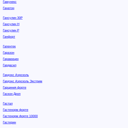
Гамунекс
Ганатон
Гансулин 30Р
Гансулин Н
Гансулин Р
Ганфорт
Гапентек
Гаразон
Гарамицин
Гардасил
Гардэкс Аэрозоль
Гардэкс Аэрозоль Экстрим
Гарциния форте
Гаскон Дроп
Гастал
Гастенорм форте
Гастенорм форте 10000
Гастерин