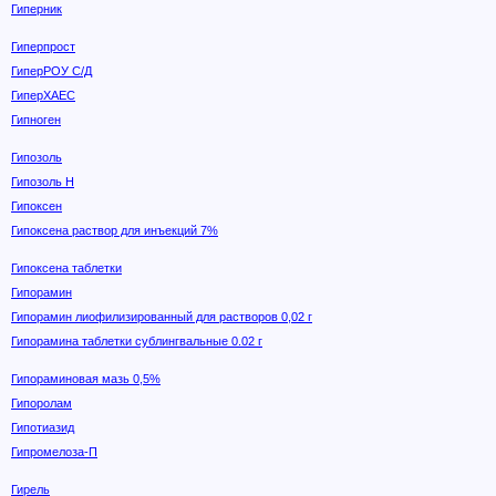
Гиперник
Гиперпрост
ГиперРОУ С/Д
ГиперХАЕС
Гипноген
Гипозоль
Гипозоль Н
Гипоксен
Гипоксена раствор для инъекций 7%
Гипоксена таблетки
Гипорамин
Гипорамин лиофилизированный для растворов 0,02 г
Гипорамина таблетки сублингвальные 0.02 г
Гипораминовая мазь 0,5%
Гипоролам
Гипотиазид
Гипромелоза-П
Гирель