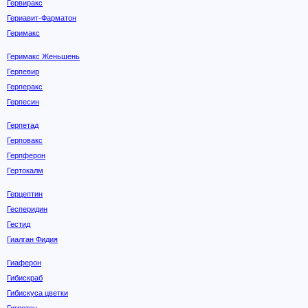
Гервиракс
Гериавит-Фарматон
Геримакс
Геримакс Женьшень
Герпевир
Герперакс
Герпесин
Герпетад
Герповакс
Герпферон
Гертокалм
Герцептин
Гесперидин
Гестид
Гиалган Фидия
Гиаферон
Гибискраб
Гибискуса цветки