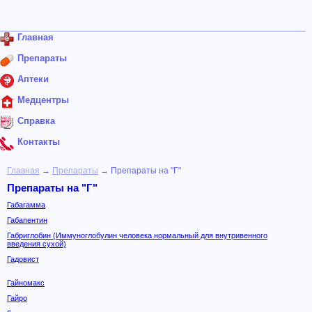
Главная
Препараты
Аптеки
Медцентры
Справка
Контакты
Главная
→
Препараты
→ Препараты на "Г"
Препараты на "Г"
Габагамма
Габапентин
Габриглобин (Иммуноглобулин человека нормальный для внутривенного
введения сухой)
Гадовист
Гайномакс
Гайро