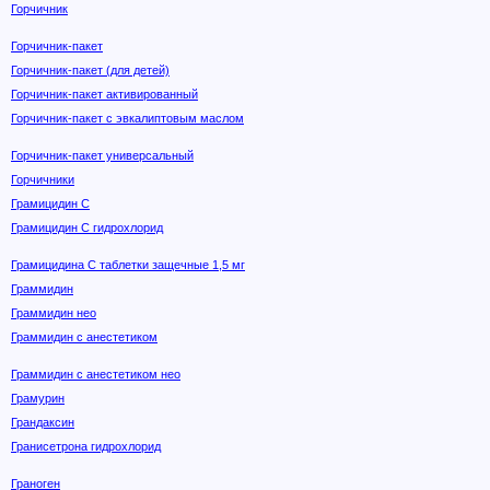
Горчичник
Горчичник-пакет
Горчичник-пакет (для детей)
Горчичник-пакет активированный
Горчичник-пакет с эвкалиптовым маслом
Горчичник-пакет универсальный
Горчичники
Грамицидин С
Грамицидин С гидрохлорид
Грамицидина С таблетки защечные 1,5 мг
Граммидин
Граммидин нео
Граммидин с анестетиком
Граммидин с анестетиком нео
Грамурин
Грандаксин
Гранисетрона гидрохлорид
Граноген