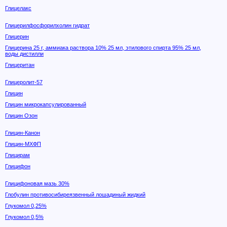
Глицелакс
Глицерилфосфорилхолин гидрат
Глицерин
Глицерина 25 г, аммиака раствора 10% 25 мл, этилового спирта 95% 25 мл,
воды дистилли
Глицеритан
Глицеролит-57
Глицин
Глицин микрокапсулированный
Глицин Озон
Глицин-Канон
Глицин-МХФП
Глицирам
Глицифон
Глицифоновая мазь 30%
Глобулин противосибиреязвенный лошадиный жидкий
Глукомол 0,25%
Глукомол 0,5%