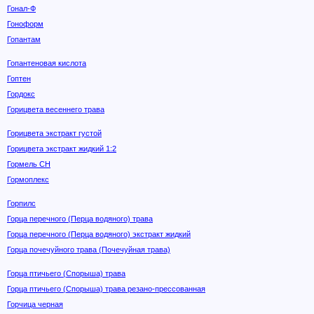
Гонал-Ф
Гоноформ
Гопантам
Гопантеновая кислота
Гоптен
Гордокс
Горицвета весеннего трава
Горицвета экстракт густой
Горицвета экстракт жидкий 1:2
Гормель СН
Гормоплекс
Горпилс
Горца перечного (Перца водяного) трава
Горца перечного (Перца водяного) экстракт жидкий
Горца почечуйного трава (Почечуйная трава)
Горца птичьего (Спорыша) трава
Горца птичьего (Спорыша) трава резано-прессованная
Горчица черная