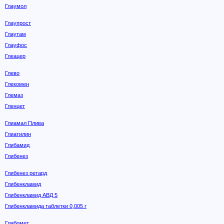
Глаумол
Глаупрост
Глаутам
Глауфос
Глеацер
Глево
Глекомен
Глемаз
Гленцет
Глиамал Плива
Глиатилин
Глибамид
Глибенез
Глибенез ретард
Глибенкламид
Глибенкламид АВД 5
Глибенкламида таблетки 0,005 г
Глибомет