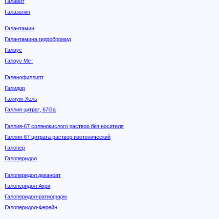
Галавит
Галазолин
Галантамин
Галантамина гидробромид
Галвус
Галвус Мет
Галенофиллипт
Галидор
Галиум-Хель
Галлия цитрат, 67Ga
Галлия-67 солянокислого раствор без носителя
Галлия-67 цитрата раствор изотонический
Галопер
Галоперидол
Галоперидол деканоат
Галоперидол-Акри
Галоперидол-ратиофарм
Галоперидол-Ферейн