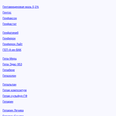
Гентамициновая мазь 0,1%
Гентос
Генфаксон
Генфастат
Генфатиниб
Генферон
Генферон Лайт
ГЕП-А-ин-ВАК
Гепа-Мерц
Гепа-Эдас-953
Гепабене
Гепазолон
Гепальпан
Гепар композитум
Гепар сульфур-ГФ
Гепарин
Гепарин Лечива