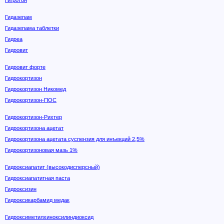
Гигротон
Гидазепам
Гидазепама таблетки
Гидреа
Гидровит
Гидровит форте
Гидрокортизон
Гидрокортизон Никомед
Гидрокортизон-ПOC
Гидрокортизон-Рихтер
Гидрокортизона ацетат
Гидрокортизона ацетата суспензия для инъекций 2,5%
Гидрокортизоновая мазь 1%
Гидроксиапатит (высокодисперсный)
Гидроксиапатитная паста
Гидроксизин
Гидроксикарбамид медак
Гидроксиметилхиноксилиндиоксид