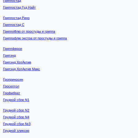
Гриппостад
Гриппостад Гуд Найт
Гриппостад Рино
Гриппостад С
ГриппоФлю от простуды и гриппа
Гриппофлю экстра от простуды и гриппа
Гриппферон
Грипэнд
Грипэнд ХотАктив
Грипэнд ХотАктив Макс
Гроприносин
Гросептол
Грофибрат
Грудной сбор N1
Грудной сбор N2
Грудной сбор N4
Грудной сбор №3
Грудной эликсир