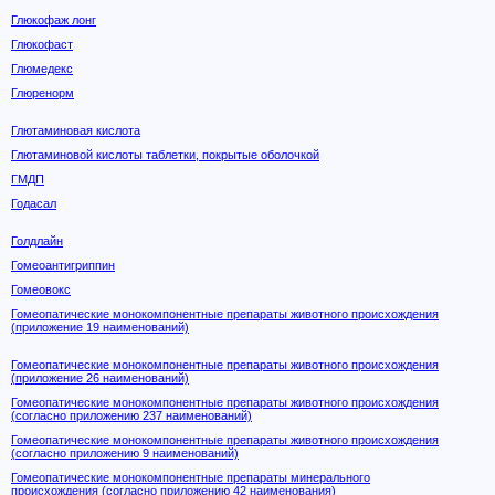
Глюкофаж лонг
Глюкофаст
Глюмедекс
Глюренорм
Глютаминовая кислота
Глютаминовой кислоты таблетки, покрытые оболочкой
ГМДП
Годасал
Голдлайн
Гомеоантигриппин
Гомеовокс
Гомеопатические монокомпонентные препараты животного происхождения
(приложение 19 наименований)
Гомеопатические монокомпонентные препараты животного происхождения
(приложение 26 наименований)
Гомеопатические монокомпонентные препараты животного происхождения
(согласно приложению 237 наименований)
Гомеопатические монокомпонентные препараты животного происхождения
(согласно приложению 9 наименований)
Гомеопатические монокомпонентные препараты минерального
происхождения (согласно приложению 42 наименования)