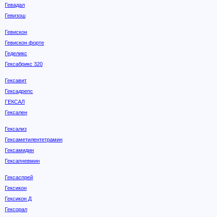
Гевадал
Гевизош
Гевискон
Гевискон форте
Геделикс
Гексабрикс 320
Гексавит
Гексадрепс
ГЕКСАЛ
Гексален
Гексализ
Гексаметилентетрамин
Гексамидин
Гексапневмин
Гексаспрей
Гексикон
Гексикон Д
Гексорал