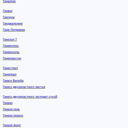
Гиналгин
Гинвит
Гингиум
Гинджалелинг
Гине-Лотримин
Гинезол 7
Гинекотекс
Гинекохель
Гинепристон
Гинестрил
Гинипрал
Гинкго Билоба
Гинкго двулопастного листья
Гинкго двулопастного экстракт сухой
Гинкио
Гинкор гель
Гинкор прокто
Гинкор форт