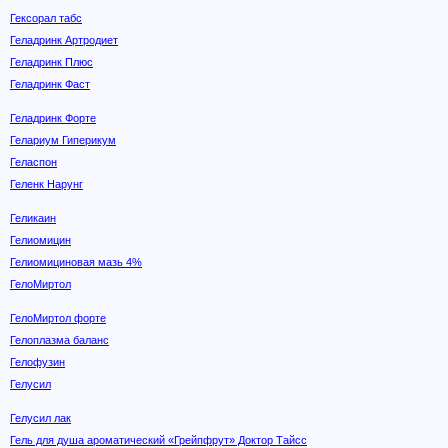
Гексорал табс
Геладринк Артродиет
Геладринк Плюс
Геладринк Фаст
Геладринк Форте
Гелариум Гиперикум
Геласпон
Геленк Нарунг
Геликаин
Гелиомицин
Гелиомициновая мазь 4%
ГелоМиртол
ГелоМиртол форте
Гелоплазма баланс
Гелофузин
Гелусил
Гелусил лак
Гель для душа ароматический «Грейпфрут» Доктор Тайсс