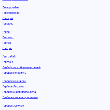
Гепатромбин
Гепатромбин Г
Гепафит
Гепафор
Гепон
Гептавит
Гептор
Гептрал
ГептраЛайт
Гептронг
Гербафоль - сбор мочегонный
Гербион Гиперикум
Гербион женьшень
Гербион Лаксана
Гербион сироп первоцвета
Гербион сироп подорожника
Гербион эскулюс