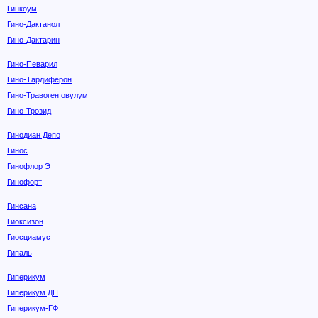
Гинкоум
Гино-Дактанол
Гино-Дактарин
Гино-Певарил
Гино-Тардиферон
Гино-Травоген овулум
Гино-Трозид
Гинодиан Депо
Гинос
Гинофлор Э
Гинофорт
Гинсана
Гиоксизон
Гиосциамус
Гипаль
Гиперикум
Гиперикум ДН
Гиперикум-ГФ