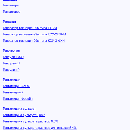
Гемцитера
Гемцитовер
Гендевит
Генератор технеция-99м типа ГТ-2м
Генератор технеция-99м типа КСУ-2НЖ-М
Генератор технеция-99м типа КСУ-3-ФХИ
Генотропин
Генсулин М30
Генсулин Н
Генсулин Р
Гентамицин
Гентамицин-АКОС
Гентамицин-К
Гентамицин-Ферейн
Гентамицина сульфат
Гентамицина сульфат 0,08 г
Гентамицина сульфата раствор 0,3%
Гентамицина сульфата раствор для инъекций 4%