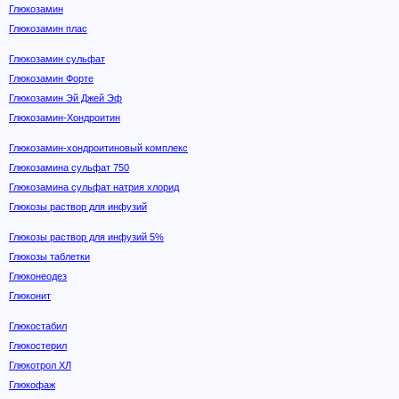
Глюкозамин
Глюкозамин плас
Глюкозамин сульфат
Глюкозамин Форте
Глюкозамин Эй Джей Эф
Глюкозамин-Хондроитин
Глюкозамин-хондроитиновый комплекс
Глюкозамина сульфат 750
Глюкозамина сульфат натрия хлорид
Глюкозы раствор для инфузий
Глюкозы раствор для инфузий 5%
Глюкозы таблетки
Глюконеодез
Глюконит
Глюкостабил
Глюкостерил
Глюкотрол ХЛ
Глюкофаж