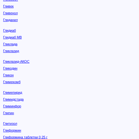
Гливек
Гливенол
Глиданил
Глидиаб
Глидиаб МВ
Гликлада
Гликлазид
Гликлазид-АКОС
Гликодин
Гликон
Глимекомб
Глимепирид
Глимидстада
Глиминфор
Глипин
Глитизол
Глиформин
Глиформина таблетки 0,25 г