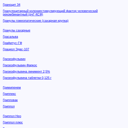
Граноцит 34
Гранулоцитарный колониестимулирующий фактор человеческий
рекомбинантный (рчГ-КСФ)
Гранулы гомеопатические (сахарная крупка)
Гранулы сахарные
Грасальва
Графитус-ГФ
Грациол Эдас-107
Гризеофульвин
Гризеофульвин-Фаркос
Гризеофульвина линимент 2,5%
Гризеофульвина таблетки 0,125 г
Гримипенем
Гриппекс
Грипповак
Гриппол
Гриппол Нео
Гриппол плюс