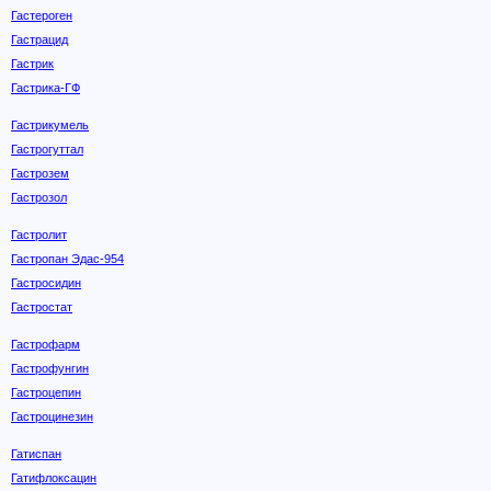
Гастероген
Гастрацид
Гастрик
Гастрика-ГФ
Гастрикумель
Гастрогуттал
Гастрозем
Гастрозол
Гастролит
Гастропан Эдас-954
Гастросидин
Гастростат
Гастрофарм
Гастрофунгин
Гастроцепин
Гастроцинезин
Гатиспан
Гатифлоксацин