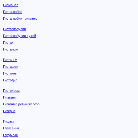
Гисманал
Гистаглобин
Гистаглобин триплекс
Гистаглобулин
Гистаглобулин сухой
Гистак
Гисталонг
Гистан-Н
Гистафен
Гистимет
Гистодил
Гистохром
Гитагамп
Гитагамп рутин-железо
Гитерна
Гифаст
Глаксенна
Глаумакс