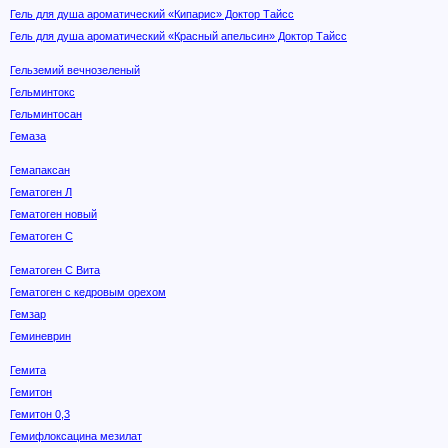
Гель для душа ароматический «Кипарис» Доктор Тайсс
Гель для душа ароматический «Красный апельсин» Доктор Тайсс
Гельземий вечнозеленый
Гельминтокс
Гельминтосан
Гемаза
Гемапаксан
Гематоген Л
Гематоген новый
Гематоген С
Гематоген С Вита
Гематоген с кедровым орехом
Гемзар
Геминеврин
Гемита
Гемитон
Гемитон 0,3
Гемифлоксацина мезилат