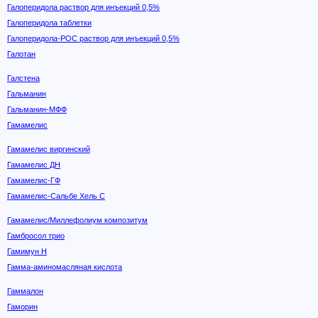
Галоперидола раствор для инъекций 0,5%
Галоперидола таблетки
Галоперидола-РОС раствор для инъекций 0,5%
Галотан
Галстена
Гальманин
Гальманин-МФФ
Гамамелис
Гамамелис виргинский
Гамамелис ДН
Гамамелис-ГФ
Гамамелис-Сальбе Хель С
Гамамелис/Миллефолиум композитум
Гамбросол трио
Гамимун Н
Гамма-аминомасляная кислота
Гаммалон
Гаморин