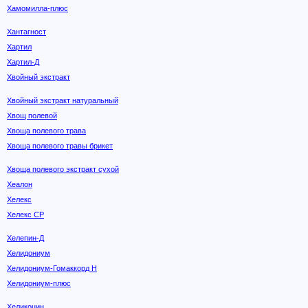
Хамомилла-плюс
Хантагност
Хартил
Хартил-Д
Хвойный экстракт
Хвойный экстракт натуральный
Хвощ полевой
Хвоща полевого трава
Хвоща полевого травы брикет
Хвоща полевого экстракт сухой
Хеалон
Хелекс
Хелекс СР
Хелепин-Д
Хелидониум
Хелидониум-Гомаккорд Н
Хелидониум-плюс
Хеликоцин