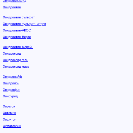
Хондроглюксид
Хондроитин
Хондроитин сульфат
Хондроитин сульфат натрия
Хондроитин-АКОС
Хондроитин-Верте
Хондроитин-Ферейн
Хондроксид
Хондроксид гель
Хондроксид мазь
Хондролайф
Хондролон
Хондрофен
Хонсурид
Хорагон
Хотемин
Хофитол
Хумаглобин