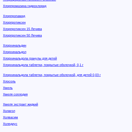
Хлорпромазина гидрохлорид
Хлорпропамид
Хлорпротиксен
Хлорпротиксен 15 Лечива
Хлорпротиксен 50 Лечива
Хлорхинальдин
Хлорхинальдол
Хлорхинальдола гранулы для детей
Хлорхинальдола таблетки, покрытые оболочкой, 0,1 г
Хлорхинальдола таблетки, покрытые оболочкой, для детей 0,03 г
Хлосоль
Хмель
Хмеля соплодия
Хмеля экстракт жидкий
Холагол
Холвасим
Холедиус