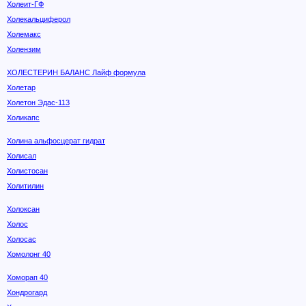
Холеит-ГФ
Холекальциферол
Холемакс
Холензим
ХОЛЕСТЕРИН БАЛАНС Лайф формула
Холетар
Холетон Эдас-113
Холикапс
Холина альфосцерат гидрат
Холисал
Холистосан
Холитилин
Холоксан
Холос
Холосас
Хомолонг 40
Хоморап 40
Хондрогард