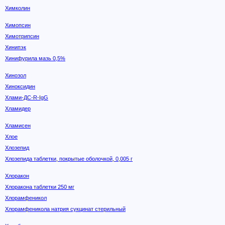
Химколин
Химопсин
Химотрипсин
Хинипэк
Хинифурила мазь 0,5%
Хинозол
Хиноксидин
Хлами-ДС-R-IgG
Хламидер
Хламисен
Хлое
Хлозепид
Хлозепида таблетки, покрытые оболочкой, 0,005 г
Хлоракон
Хлоракона таблетки 250 мг
Хлорамфеникол
Хлорамфеникола натрия сукцинат стерильный