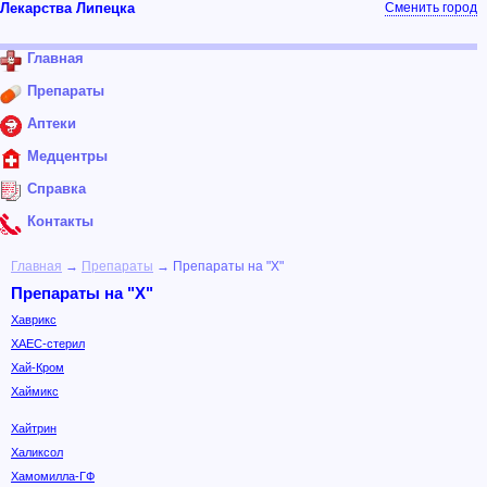
Лекарства Липецка
Сменить город
Главная
Препараты
Аптеки
Медцентры
Справка
Контакты
Главная
→
Препараты
→ Препараты на "Х"
Препараты на "Х"
Хаврикс
ХАЕС-стерил
Хай-Кром
Хаймикс
Хайтрин
Халиксол
Хамомилла-ГФ