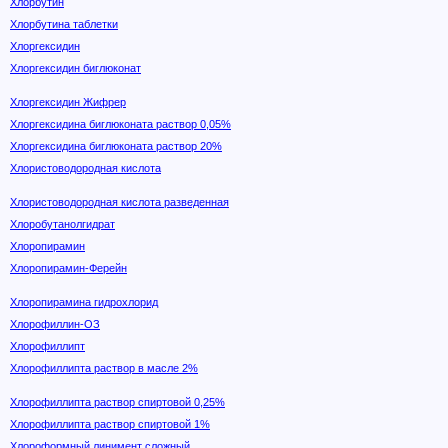
Хлорбутин
Хлорбутина таблетки
Хлоргексидин
Хлоргексидин биглюконат
Хлоргексидин Жифрер
Хлоргексидина биглюконата раствор 0,05%
Хлоргексидина биглюконата раствор 20%
Хлористоводородная кислота
Хлористоводородная кислота разведенная
Хлоробутанолгидрат
Хлоропирамин
Хлоропирамин-Ферейн
Хлоропирамина гидрохлорид
Хлорофиллин-ОЗ
Хлорофиллипт
Хлорофиллипта раствор в масле 2%
Хлорофиллипта раствор спиртовой 0,25%
Хлорофиллипта раствор спиртовой 1%
Хлороформный линимент сложный