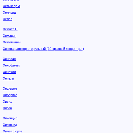
Хеликсор А
Хелицид
Хелол
Хематэ П
Хемацин
Хемомицин
Хенкса раствор стерильный (10-кратный концентрат)
Хеносан
Хенофальк
Хенохол
Хепель
Хеферол
Хиберикс
Хивид
Хизон
Хиконцил
Хиксозид
Хилак форте