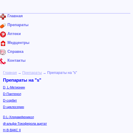
Главная
Препараты
Аптеки
Медцентры
Справка
Контакты
Главная
→
Препараты
→ Препараты на "s"
Препараты на "s"
D, L-Метионин
D-Пантенол
D-сорбит
D-циклосерин
D.L-Хлорамфеникол
dl-альфа-Токоферола ацетат
H-B-ВАКС II