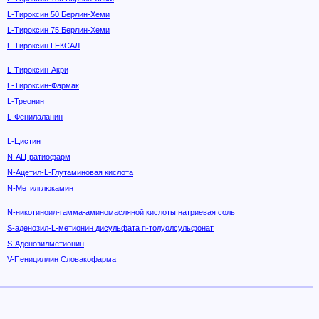
L-Тироксин 50 Берлин-Хеми
L-Тироксин 75 Берлин-Хеми
L-Тироксин ГЕКСАЛ
L-Тироксин-Акри
L-Тироксин-Фармак
L-Треонин
L-Фенилаланин
L-Цистин
N-АЦ-ратиофарм
N-Ацетил-L-Глутаминовая кислота
N-Метилглюкамин
N-никотиноил-гамма-аминомасляной кислоты натриевая соль
S-аденозил-L-метионин дисульфата п-толуолсульфонат
S-Аденозилметионин
V-Пенициллин Словакофарма