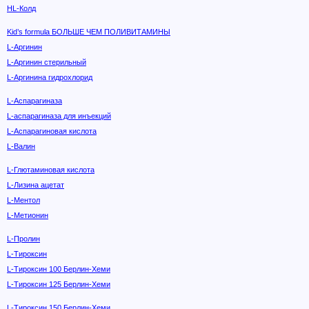
HL-Колд
Kid’s formula БОЛЬШЕ ЧЕМ ПОЛИВИТАМИНЫ
L-Аргинин
L-Аргинин стерильный
L-Аргинина гидрохлорид
L-Аспарагиназа
L-аспарагиназа для инъекций
L-Аспарагиновая кислота
L-Валин
L-Глютаминовая кислота
L-Лизина ацетат
L-Ментол
L-Метионин
L-Пролин
L-Тироксин
L-Тироксин 100 Берлин-Хеми
L-Тироксин 125 Берлин-Хеми
L-Тироксин 150 Берлин-Хеми